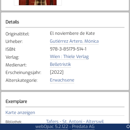
Details
El noviembere de Kate
Originaltitel
:
Gutiérrez Artero, Mónica
Urheber
:
978-3-85179-514-1
ISBN
:
Wien : Thiele Verlag
Verlag
:
Belletristik
Medienart
:
[2022]
Erscheinungsjahr
:
Erwachsene
Alterskategorie
:
Exemplare
Karte anzeigen
Tafers - St. Antoni - Alterswil
Bibliothek
:
webOpac 5.2.122
Predata AG
-
Nicht verfügbar
Exemplarstatus
: