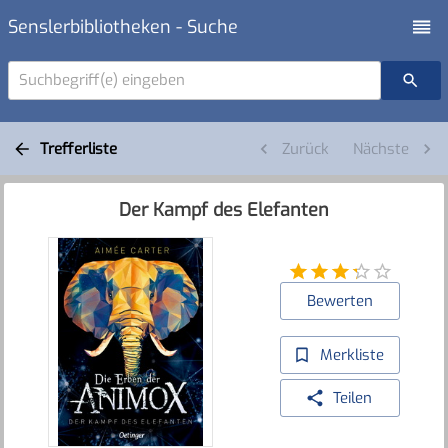
Senslerbibliotheken - Suche
Suchbegriff(e) eingeben
Trefferliste
Zurück
Nächste
Der Kampf des Elefanten
Bewerten
Merkliste
Teilen