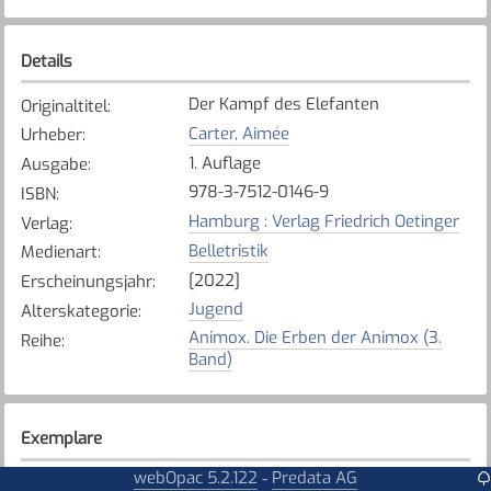
Details
Der Kampf des Elefanten
Originaltitel
:
Carter, Aimée
Urheber
:
1. Auflage
Ausgabe
:
978-3-7512-0146-9
ISBN
:
Hamburg : Verlag Friedrich Oetinger
Verlag
:
Belletristik
Medienart
:
[2022]
Erscheinungsjahr
:
Jugend
Alterskategorie
:
Animox. Die Erben der Animox (3.
Reihe
:
Band)
Exemplare
webOpac 5.2.122
Predata AG
-
Karte anzeigen