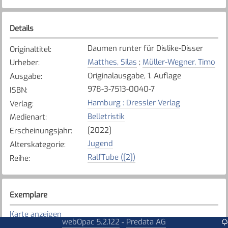
Details
Daumen runter für Dislike-Disser
Originaltitel
:
Matthes, Silas
;
Müller-Wegner, Timo
Urheber
:
Originalausgabe, 1. Auflage
Ausgabe
:
978-3-7513-0040-7
ISBN
:
Hamburg : Dressler Verlag
Verlag
:
Belletristik
Medienart
:
[2022]
Erscheinungsjahr
:
Jugend
Alterskategorie
:
RalfTube ([2])
Reihe
:
Exemplare
Karte anzeigen
webOpac 5.2.122
Predata AG
-