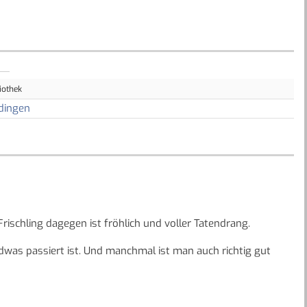
iothek
dingen
Frischling dagegen ist fröhlich und voller Tatendrang.
dwas passiert ist. Und manchmal ist man auch richtig gut
so wie gute Laune!