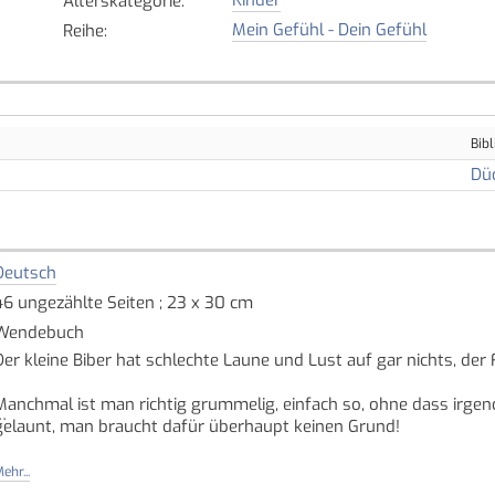
Alterskategorie
:
Mein Gefühl - Dein Gefühl
Reihe
:
Bibl
Dü
Deutsch
46 ungezählte Seiten ; 23 x 30 cm
Wendebuch
Der kleine Biber hat schlechte Laune und Lust auf gar nichts, der 
Manchmal ist man richtig grummelig, einfach so, ohne dass irgen
gelaunt, man braucht dafür überhaupt keinen Grund!
Vielleicht ist es ja in Ordnung, schlechte Laune zu haben - genau
ehr...