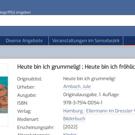
begriff(e) eingeben
Diverse Angebote
Veranstaltungen im Sensebezirk
Heute bin ich grummelig! ; Heute bin ich fröhlic
Heute bin ich grummelig!
Originaltitel
:
Ambach, Jule
Urheber
:
Originalausgabe, 1. Auflage
Ausgabe
:
978-3-7514-0054-1
ISBN
:
Hamburg : Ellermann im Dressler
Verlag
:
Bilderbuch
Medienart
:
[2022]
Erscheinungsjahr
:
Kinder