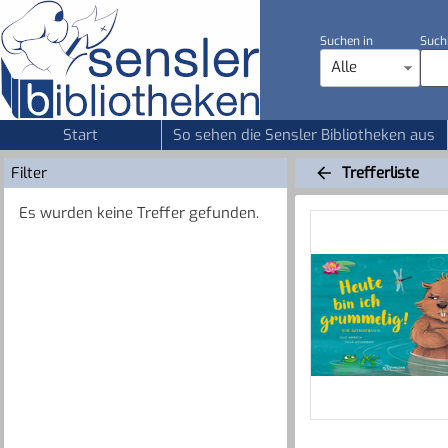
Suchen in
Such
Alle
Start
So sehen die Sensler Bibliotheken aus
Filter
Trefferliste
Es wurden keine Treffer gefunden.