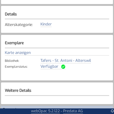
Details
Kinder
Alterskategorie
:
Exemplare
Karte anzeigen
Tafers - St. Antoni - Alterswil
Bibliothek
:
Verfügbar
Exemplarstatus
:
Weitere Details
Rezensionen
webOpac 5.2.122
Predata AG
-