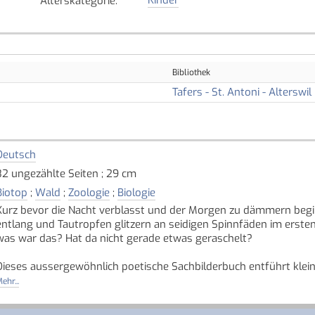
Alterskategorie
:
Bibliothek
Tafers - St. Antoni - Alterswil
Deutsch
32 ungezählte Seiten ; 29 cm
Biotop
;
Wald
;
Zoologie
;
Biologie
Kurz bevor die Nacht verblasst und der Morgen zu dämmern begin
entlang und Tautropfen glitzern an seidigen Spinnfäden im ersten 
was war das? Hat da nicht gerade etwas geraschelt?
Dieses aussergewöhnlich poetische Sachbilderbuch entführt klei
Wald. Einen Tag und eine Nacht begleiten sie Eichhörnchen und I
ehr...
hautnah.
Quelle: Buchhaus.ch, bearbeitet mit ChatGPT
]