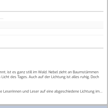
nt, ist es ganz still im Wald. Nebel zieht an Baumstämmen
Licht des Tages. Auch auf der Lichtung ist alles ruhig. Doch
ne Leserinnen und Leser auf eine abgeschiedene Lichtung im
gel auf ihren Streifzügen und erfahren das Leben im Wald