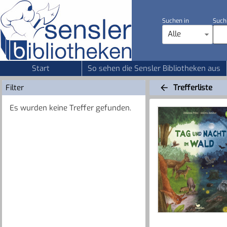
Suchen in
Such
Alle
Start
So sehen die Sensler Bibliotheken aus
Filter
Trefferliste
Es wurden keine Treffer gefunden.