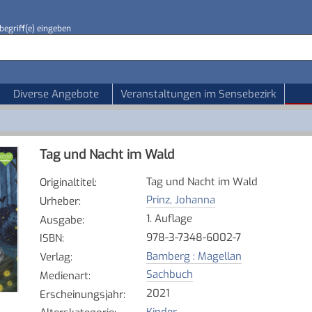
begriff(e) eingeben
Diverse Angebote
Veranstaltungen im Sensebezirk
Tag und Nacht im Wald
Tag und Nacht im Wald
Originaltitel
:
Prinz, Johanna
Urheber
:
1. Auflage
Ausgabe
:
978-3-7348-6002-7
ISBN
:
Bamberg : Magellan
Verlag
:
Sachbuch
Medienart
:
2021
Erscheinungsjahr
:
Kinder