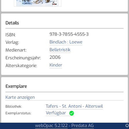
Details
978-3-7855-4555-3
ISBN
:
Bindlach : Loewe
Verlag
:
Belletristik
Medienart
:
2006
Erscheinungsjahr
:
Kinder
Alterskategorie
:
Exemplare
Karte anzeigen
Tafers - St. Antoni - Alterswil
Bibliothek
:
Verfügbar
Exemplarstatus
:
webOpac 5.2.122
Predata AG
-