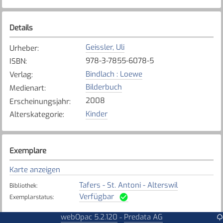
Details
Geissler, Uli
Urheber
:
978-3-7855-6078-5
ISBN
:
Bindlach : Loewe
Verlag
:
Bilderbuch
Medienart
:
2008
Erscheinungsjahr
:
Kinder
Alterskategorie
:
Exemplare
Karte anzeigen
Tafers - St. Antoni - Alterswil
Bibliothek
:
Verfügbar
Exemplarstatus
:
webOpac 5.2.120
Predata AG
-