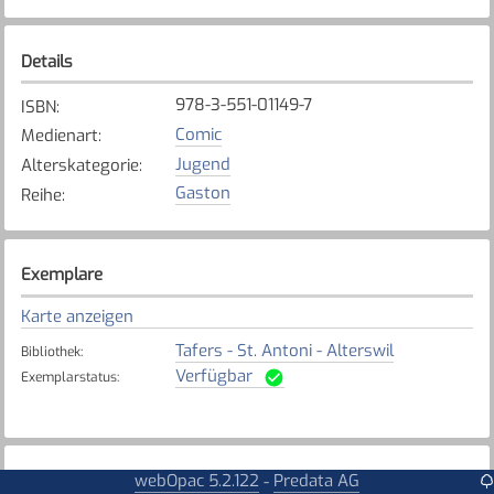
Details
978-3-551-01149-7
ISBN
:
Comic
Medienart
:
Jugend
Alterskategorie
:
Gaston
Reihe
:
Exemplare
Karte anzeigen
Tafers - St. Antoni - Alterswil
Bibliothek
:
Verfügbar
Exemplarstatus
:
webOpac 5.2.122
Predata AG
Weitere Details
-