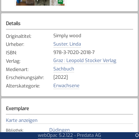
Details
Simply wood
Originaltitel
:
Suster, Linda
Urheber
:
978-3-7020-2018-7
ISBN
:
Graz : Leopold Stocker Verlag
Verlag
:
Sachbuch
Medienart
:
[2022]
Erscheinungsjahr
:
Erwachsene
Alterskategorie
:
Exemplare
Karte anzeigen
Düdingen
Bibliothek
:
webOpac 5.2.122
Predata AG
-
Verfügbar
Exemplarstatus
: