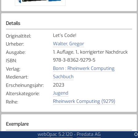
Details
Let’s Code!
Originaltitel
:
Walter, Gregor
Urheber
:
1. Auflage, 1., korrigierter Nachdruck
Ausgabe
:
978-3-8362-9279-5
ISBN
:
Bonn : Rheinwerk Computing
Verlag
:
Sachbuch
Medienart
:
2023
Erscheinungsjahr
:
Jugend
Alterskategorie
:
Rheinwerk Computing (9279)
Reihe
:
Exemplare
webOpac 5.2.120
Predata AG
-
Karte anzeigen