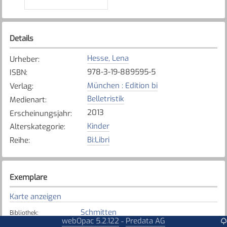
Details
Hesse, Lena
Urheber
:
978-3-19-889595-5
ISBN
:
München : Edition bi
Verlag
:
Belletristik
Medienart
:
2013
Erscheinungsjahr
:
Kinder
Alterskategorie
:
Bi:Libri
Reihe
:
Exemplare
Karte anzeigen
Schmitten
Bibliothek
:
webOpac 5.2.122
Predata AG
-
Verfügbar
Exemplarstatus
: