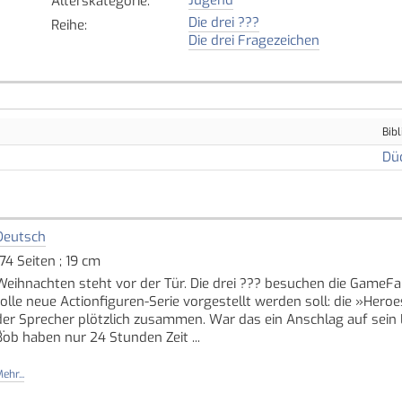
Alterskategorie
:
Die drei ???
Reihe
:
Die drei Fragezeichen
Bibl
Dü
Deutsch
174 Seiten ; 19 cm
Weihnachten steht vor der Tür. Die drei ??? besuchen die GameF
tolle neue Actionfiguren-Serie vorgestellt werden soll: die »Hero
der Sprecher plötzlich zusammen. War das ein Anschlag auf sein 
Bob haben nur 24 Stunden Zeit ...
Für angehende Spürnasen ab 10!
ehr...
Quelle: Buchhaus.ch, bearbeitet mit ChatGPT
]