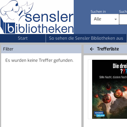
Suchen in
Such
Alle
Start
So sehen die Sensler Bibliotheken aus
Filter
Trefferliste
Es wurden keine Treffer gefunden.