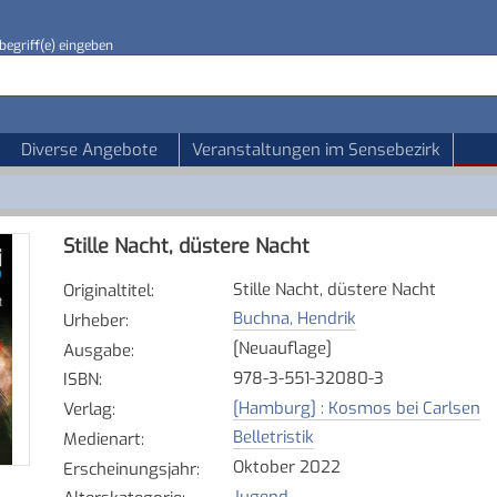
begriff(e) eingeben
Diverse Angebote
Veranstaltungen im Sensebezirk
Stille Nacht, düstere Nacht
Stille Nacht, düstere Nacht
Originaltitel
:
Buchna, Hendrik
Urheber
:
[Neuauflage]
Ausgabe
:
978-3-551-32080-3
ISBN
:
[Hamburg] : Kosmos bei Carlsen
Verlag
:
Belletristik
Medienart
:
Oktober 2022
Erscheinungsjahr
:
Jugend