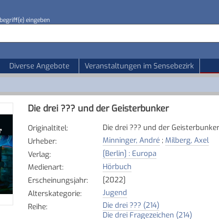
begriff(e) eingeben
Diverse Angebote
Veranstaltungen im Sensebezirk
Die drei ??? und der Geisterbunker
Die drei ??? und der Geisterbunke
Originaltitel
:
Minninger, André
;
Milberg, Axel
Urheber
:
[Berlin] : Europa
Verlag
:
Hörbuch
Medienart
:
[2022]
Erscheinungsjahr
:
Jugend
Alterskategorie
:
Die drei ??? (214)
Reihe
:
Die drei Fragezeichen (214)