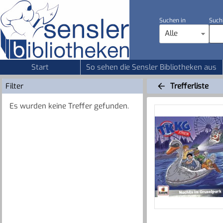
Suchen in
Such
Alle
Start
So sehen die Sensler Bibliotheken aus
Filter
Trefferliste
Es wurden keine Treffer gefunden.