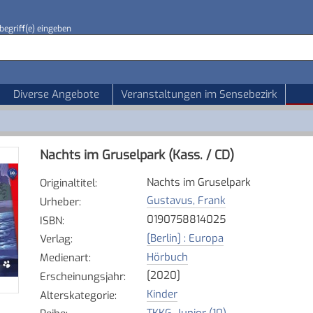
begriff(e) eingeben
Diverse Angebote
Veranstaltungen im Sensebezirk
Nachts im Gruselpark (Kass. / CD)
Nachts im Gruselpark
Originaltitel
:
Gustavus, Frank
Urheber
:
0190758814025
ISBN
:
[Berlin] : Europa
Verlag
:
Hörbuch
Medienart
:
[2020]
Erscheinungsjahr
:
Kinder
Alterskategorie
:
TKKG. Junior (10)