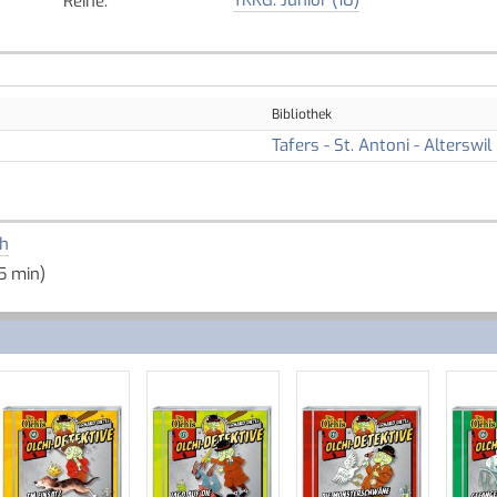
Reihe
:
Bibliothek
Tafers - St. Antoni - Alterswil
h
5 min)