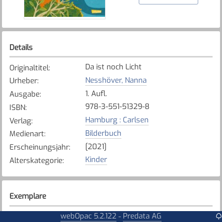
Details
Da ist noch Licht
Originaltitel
:
Nesshöver, Nanna
Urheber
:
1. Aufl.
Ausgabe
:
978-3-551-51329-8
ISBN
:
Hamburg : Carlsen
Verlag
:
Bilderbuch
Medienart
:
[2021]
Erscheinungsjahr
:
Kinder
Alterskategorie
:
Exemplare
Karte anzeigen
webOpac 5.2.122
Predata AG
-