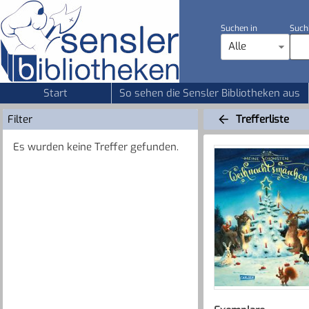
Suchen in
Such
Alle
Start
So sehen die Sensler Bibliotheken aus
Filter
Trefferliste
Es wurden keine Treffer gefunden.