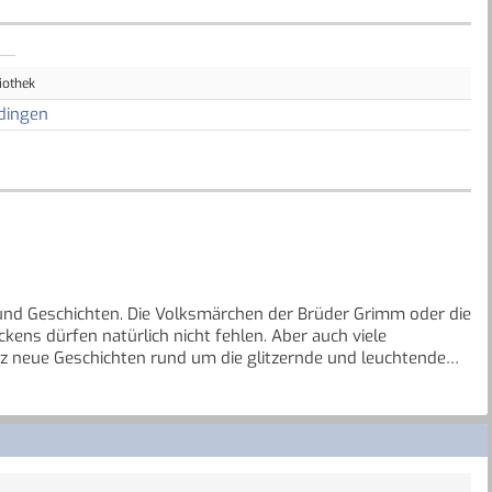
iothek
dingen
und Geschichten. Die Volksmärchen der Brüder Grimm oder die
ens dürfen natürlich nicht fehlen. Aber auch viele
neue Geschichten rund um die glitzernde und leuchtende
h zu einem ganz besonderen Begleiter in der
amte Familie, das in keinem Bücherregal fehlen darf.