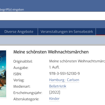
begriff(e) eingeben
Diverse Angebote
Veranstaltungen im Sensebezirk
Meine schönsten Weihnachtsmärchen
Meine schönsten Weihnachtsmär
Originaltitel
:
1. Aufl.
Ausgabe
:
978-3-551-52130-9
ISBN
:
Hamburg : Carlsen
Verlag
:
Belletristik
Medienart
:
[2022]
Erscheinungsjahr
:
Kinder
Alterskategorie
: