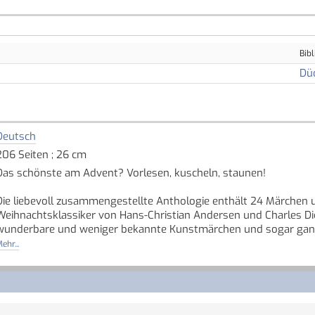
Bibl
Dü
Deutsch
206 Seiten ; 26 cm
Das schönste am Advent? Vorlesen, kuscheln, staunen!
Die liebevoll zusammengestellte Anthologie enthält 24 Märchen 
Weihnachtsklassiker von Hans-Christian Andersen und Charles Dick
wunderbare und weniger bekannte Kunstmärchen und sogar ganz 
Zeit sind dabei!
ehr...
Die vielen stimmungsvollen Bilder von Kai Würbs machen das Buc
Vorweihnachtszeit: ein dickes, hochwertiges Hausbuch für die ges
Enthalten sind u.a. folgende Geschichten: