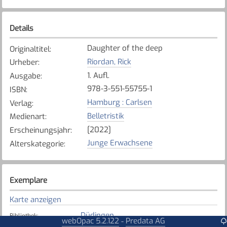
Details
Daughter of the deep
Originaltitel
:
Riordan, Rick
Urheber
:
1. Aufl.
Ausgabe
:
978-3-551-55755-1
ISBN
:
Hamburg : Carlsen
Verlag
:
Belletristik
Medienart
:
[2022]
Erscheinungsjahr
:
Junge Erwachsene
Alterskategorie
:
Exemplare
Karte anzeigen
Düdingen
Bibliothek
:
webOpac 5.2.122
Predata AG
-