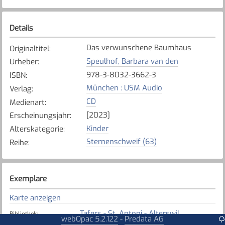
Details
Das verwunschene Baumhaus
Originaltitel
:
Speulhof, Barbara van den
Urheber
:
978-3-8032-3662-3
ISBN
:
München : USM Audio
Verlag
:
CD
Medienart
:
[2023]
Erscheinungsjahr
:
Kinder
Alterskategorie
:
Sternenschweif (63)
Reihe
:
Exemplare
Karte anzeigen
Tafers - St. Antoni - Alterswil
Bibliothek
:
webOpac 5.2.122
Predata AG
-