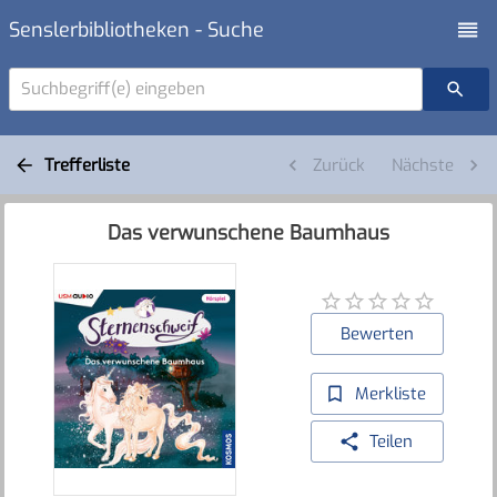
Senslerbibliotheken - Suche
Suchbegriff(e) eingeben
Trefferliste
Zurück
Nächste
Das verwunschene Baumhaus
Bewerten
Merkliste
Teilen