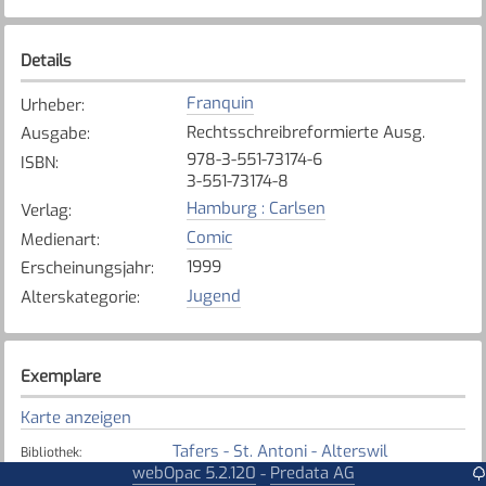
Details
Franquin
Urheber
:
Rechtsschreibreformierte Ausg.
Ausgabe
:
978-3-551-73174-6
ISBN
:
3-551-73174-8
Hamburg : Carlsen
Verlag
:
Comic
Medienart
:
1999
Erscheinungsjahr
:
Jugend
Alterskategorie
:
Exemplare
Karte anzeigen
Tafers - St. Antoni - Alterswil
Bibliothek
:
webOpac 5.2.120
Predata AG
-
Verfügbar
Exemplarstatus
: