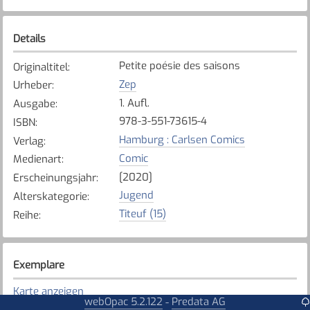
Details
Petite poésie des saisons
Originaltitel
:
Zep
Urheber
:
1. Aufl.
Ausgabe
:
978-3-551-73615-4
ISBN
:
Hamburg : Carlsen Comics
Verlag
:
Comic
Medienart
:
[2020]
Erscheinungsjahr
:
Jugend
Alterskategorie
:
Titeuf (15)
Reihe
:
Exemplare
Karte anzeigen
webOpac 5.2.122
Predata AG
-