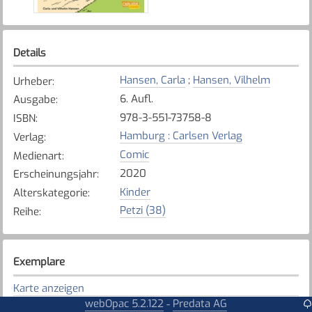
Details
Hansen, Carla
;
Hansen, Vilhelm
Urheber
:
6. Aufl.
Ausgabe
:
978-3-551-73758-8
ISBN
:
Hamburg : Carlsen Verlag
Verlag
:
Comic
Medienart
:
2020
Erscheinungsjahr
:
Kinder
Alterskategorie
:
Petzi (38)
Reihe
:
Exemplare
Karte anzeigen
webOpac 5.2.122
Predata AG
-
Tafers - St. Antoni - Alterswil
Bibliothek
: