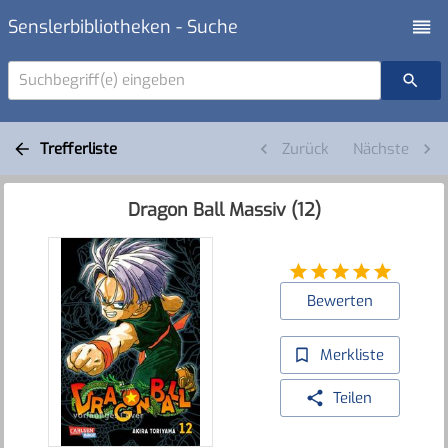
Senslerbibliotheken - Suche
Suchbegriff(e) eingeben
Trefferliste
Zurück
Nächste
Dragon Ball Massiv (12)
Bewerten
Merkliste
Teilen