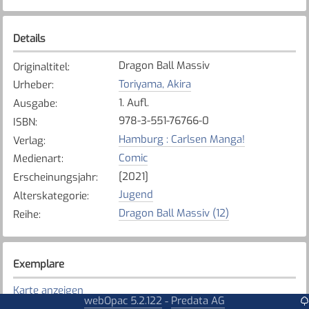
Details
Dragon Ball Massiv
Originaltitel
:
Toriyama, Akira
Urheber
:
1. Aufl.
Ausgabe
:
978-3-551-76766-0
ISBN
:
Hamburg : Carlsen Manga!
Verlag
:
Comic
Medienart
:
[2021]
Erscheinungsjahr
:
Jugend
Alterskategorie
:
Dragon Ball Massiv (12)
Reihe
:
Exemplare
Karte anzeigen
webOpac 5.2.122
Predata AG
-