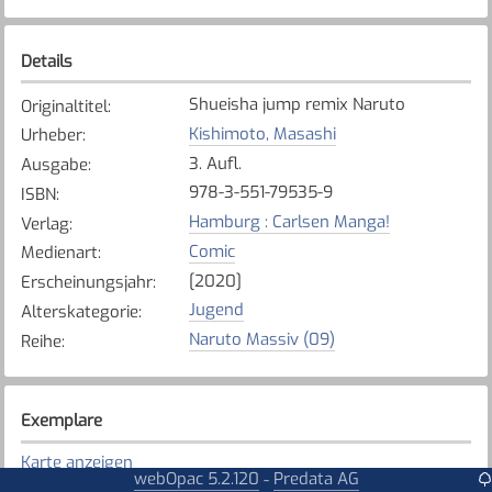
Details
Shueisha jump remix Naruto
Originaltitel
:
Kishimoto, Masashi
Urheber
:
3. Aufl.
Ausgabe
:
978-3-551-79535-9
ISBN
:
Hamburg : Carlsen Manga!
Verlag
:
Comic
Medienart
:
[2020]
Erscheinungsjahr
:
Jugend
Alterskategorie
:
Naruto Massiv (09)
Reihe
:
Exemplare
Karte anzeigen
webOpac 5.2.120
Predata AG
-