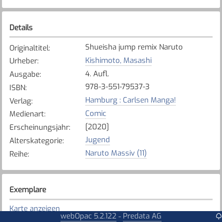
Details
Shueisha jump remix Naruto
Originaltitel
:
Kishimoto, Masashi
Urheber
:
4. Aufl.
Ausgabe
:
978-3-551-79537-3
ISBN
:
Hamburg : Carlsen Manga!
Verlag
:
Comic
Medienart
:
[2020]
Erscheinungsjahr
:
Jugend
Alterskategorie
:
Naruto Massiv (11)
Reihe
:
Exemplare
Karte anzeigen
webOpac 5.2.122
Predata AG
-