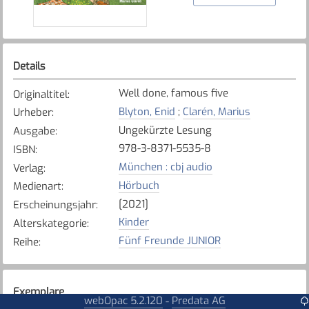
Details
Well done, famous five
Originaltitel
:
Blyton, Enid
;
Clarén, Marius
Urheber
:
Ungekürzte Lesung
Ausgabe
:
978-3-8371-5535-8
ISBN
:
München : cbj audio
Verlag
:
Hörbuch
Medienart
:
[2021]
Erscheinungsjahr
:
Kinder
Alterskategorie
:
Fünf Freunde JUNIOR
Reihe
:
Exemplare
webOpac 5.2.120
Predata AG
-