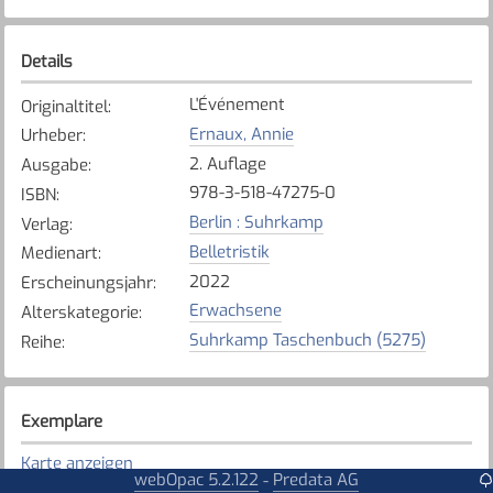
Details
L'Événement
Originaltitel
:
Ernaux, Annie
Urheber
:
2. Auflage
Ausgabe
:
978-3-518-47275-0
ISBN
:
Berlin : Suhrkamp
Verlag
:
Belletristik
Medienart
:
2022
Erscheinungsjahr
:
Erwachsene
Alterskategorie
:
Suhrkamp Taschenbuch (5275)
Reihe
:
Exemplare
Karte anzeigen
webOpac 5.2.122
Predata AG
-