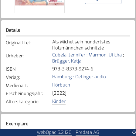
Details
Als Michel sein hundertstes
Originaltitel
:
Holzmännchen schnitzte
Cubela, Jennifer
;
Marmon, Uticha
;
Urheber
:
Brügger, Katja
978-3-8373-9274-6
ISBN
:
Hamburg : Oetinger audio
Verlag
:
Hörbuch
Medienart
:
[2022]
Erscheinungsjahr
:
Kinder
Alterskategorie
:
Exemplare
webOpac 5.2.120
Predata AG
-
Karte anzeigen