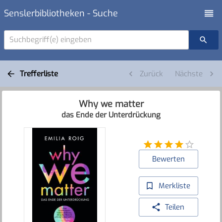
Senslerbibliotheken - Suche
Suchbegriff(e) eingeben
Trefferliste
Zurück
Nächste
Why we matter
das Ende der Unterdrückung
Bewerten
Merkliste
Teilen