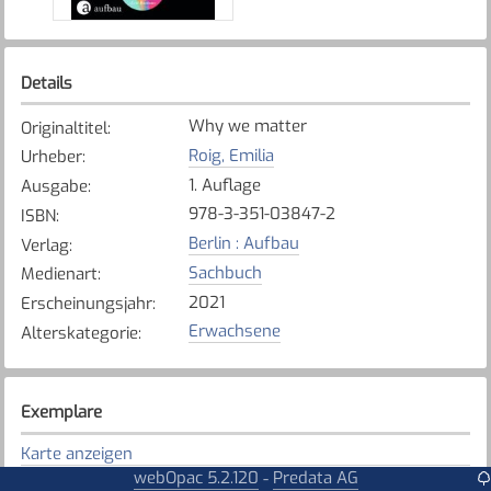
Details
Why we matter
Originaltitel
:
Roig, Emilia
Urheber
:
1. Auflage
Ausgabe
:
978-3-351-03847-2
ISBN
:
Berlin : Aufbau
Verlag
:
Sachbuch
Medienart
:
2021
Erscheinungsjahr
:
Erwachsene
Alterskategorie
:
Exemplare
Karte anzeigen
webOpac 5.2.120
Predata AG
-
Düdingen
Bibliothek
: