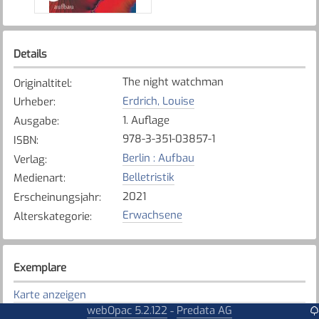
Details
The night watchman
Originaltitel
:
Erdrich, Louise
Urheber
:
1. Auflage
Ausgabe
:
978-3-351-03857-1
ISBN
:
Berlin : Aufbau
Verlag
:
Belletristik
Medienart
:
2021
Erscheinungsjahr
:
Erwachsene
Alterskategorie
:
Exemplare
Karte anzeigen
webOpac 5.2.122
Predata AG
-
Tafers - St. Antoni - Alterswil
Bibliothek
: