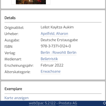
Details
Leilot Kayitza Aukim
Originaltitel
:
Apelfeld, Aharon
Urheber
:
Deutsche Erstausgabe
Ausgabe
:
978-3-7371-0124-0
ISBN
:
Berlin : Rowohlt Berlin
Verlag
:
Belletristik
Medienart
:
Februar 2022
Erscheinungsjahr
:
Erwachsene
Alterskategorie
:
Exemplare
Karte anzeigen
webOpac 5.2.122
Predata AG
-
Tafers - St. Antoni - Alterswil
Bibliothek
: