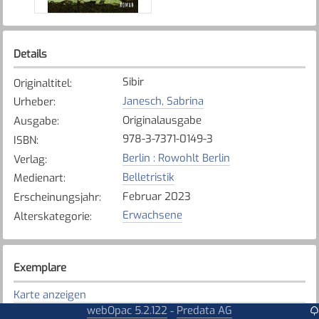
Details
Sibir
Originaltitel
:
Janesch, Sabrina
Urheber
:
Originalausgabe
Ausgabe
:
978-3-7371-0149-3
ISBN
:
Berlin : Rowohlt Berlin
Verlag
:
Belletristik
Medienart
:
Februar 2023
Erscheinungsjahr
:
Erwachsene
Alterskategorie
:
Exemplare
Karte anzeigen
webOpac 5.2.122
Predata AG
-
Bösingen
Bibliothek
: