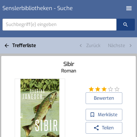
Senslerbibliotheken - Suche
Suchbegriff(e) eingeben
Trefferliste
Zurück
Nächste
Sibir
Roman
Bewerten
Merkliste
Teilen