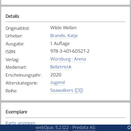
Details
Wilde Wellen
Originaltitel
:
Brandis, Katja
Urheber
:
1. Auflage
Ausgabe
:
978-3-401-60527-2
ISBN
:
Würzburg : Arena
Verlag
:
Belletristik
Medienart
:
2020
Erscheinungsjahr
:
Jugend
Alterskategorie
:
Seawalkers ([3])
Reihe
:
Exemplare
Karte anzeigen
webOpac 5.2.122
Predata AG
-