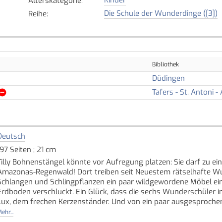
Alterskategorie
:
Die Schule der Wunderdinge ([3])
Reihe
:
Bibliothek
Düdingen
Tafers - St. Antoni - 
Deutsch
197 Seiten ; 21 cm
Tilly Bohnenstängel könnte vor Aufregung platzen: Sie darf zu 
Amazonas-Regenwald! Dort treiben seit Neuestem rätselhafte Wun
Schlangen und Schlingpflanzen ein paar wildgewordene Möbel ei
Erdboden verschluckt. Ein Glück, dass die sechs Wunderschüler
Lux, dem frechen Kerzenständer. Und von ein paar ausgesprochen
ehr...
In der Reihe "Die Schule der Wunderdinge" sind erschienen: