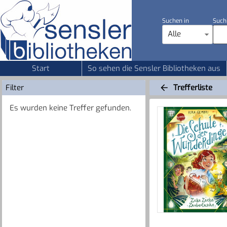
Suchen in
Such
Alle
Start
So sehen die Sensler Bibliotheken aus
Filter
Trefferliste
Es wurden keine Treffer gefunden.