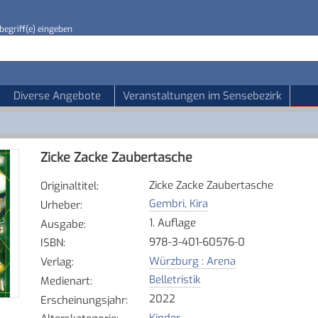
begriff(e) eingeben
Diverse Angebote
Veranstaltungen im Sensebezirk
Zicke Zacke Zaubertasche
Zicke Zacke Zaubertasche
Originaltitel
:
Gembri, Kira
Urheber
:
1. Auflage
Ausgabe
:
978-3-401-60576-0
ISBN
:
Würzburg : Arena
Verlag
:
Belletristik
Medienart
:
2022
Erscheinungsjahr
:
Kinder