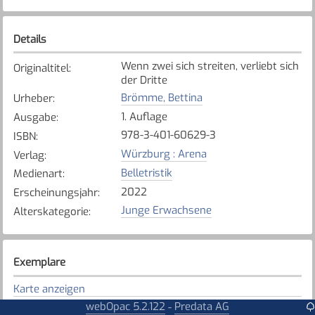
Details
Wenn zwei sich streiten, verliebt sich
Originaltitel
:
der Dritte
Brömme, Bettina
Urheber
:
1. Auflage
Ausgabe
:
978-3-401-60629-3
ISBN
:
Würzburg : Arena
Verlag
:
Belletristik
Medienart
:
2022
Erscheinungsjahr
:
Junge Erwachsene
Alterskategorie
:
Exemplare
Karte anzeigen
webOpac 5.2.122
Predata AG
-
Tafers - St. Antoni - Alterswil
Bibliothek
: