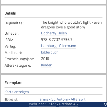
Details
The knight who wouldn't fight - even
Originaltitel
:
dragons love a good story
Docherty, Helen
Urheber
:
978-3-7707-5736-7
ISBN
:
Hamburg : Ellermann
Verlag
:
Bilderbuch
Medienart
:
2016
Erscheinungsjahr
:
Kinder
Alterskategorie
:
Exemplare
Karte anzeigen
Tafers - St. Antoni - Alterswil
Bibliothek
:
webOpac 5.2.122
Predata AG
-
Verfügbar
Exemplarstatus
: