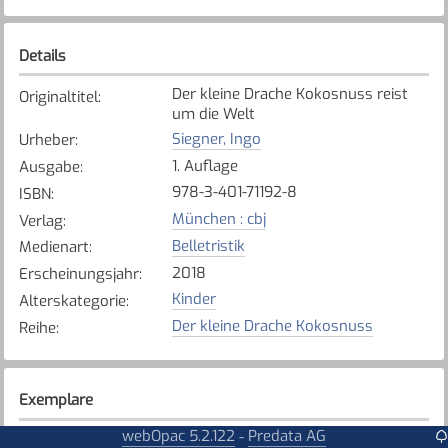
Details
Der kleine Drache Kokosnuss reist
Originaltitel
:
um die Welt
Siegner, Ingo
Urheber
:
1. Auflage
Ausgabe
:
978-3-401-71192-8
ISBN
:
München : cbj
Verlag
:
Belletristik
Medienart
:
2018
Erscheinungsjahr
:
Kinder
Alterskategorie
:
Der kleine Drache Kokosnuss
Reihe
:
Exemplare
webOpac 5.2.122
Predata AG
-
Karte anzeigen