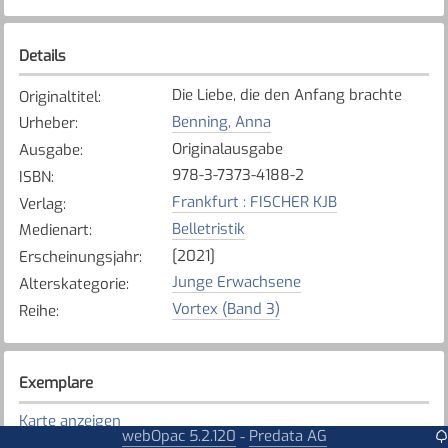
Details
Die Liebe, die den Anfang brachte
Originaltitel
:
Benning, Anna
Urheber
:
Originalausgabe
Ausgabe
:
978-3-7373-4188-2
ISBN
:
Frankfurt : FISCHER KJB
Verlag
:
Belletristik
Medienart
:
[2021]
Erscheinungsjahr
:
Junge Erwachsene
Alterskategorie
:
Vortex (Band 3)
Reihe
:
Exemplare
Karte anzeigen
webOpac 5.2.120
Predata AG
-