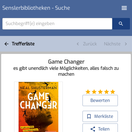
Senslerbibliotheken - Suche
Suchbegriff(e) eingeben
Trefferliste
Zurück
Nächste
Game Changer
es gibt unendlich viele Möglichkeiten, alles falsch zu
machen
Bewerten
Merkliste
Teilen