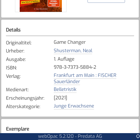
Details
Game Changer
Originaltitel
:
Shusterman, Neal
Urheber
:
1. Auflage
Ausgabe
:
978-3-7373-5884-2
ISBN
:
Frankfurt am Main : FISCHER
Verlag
:
Sauerländer
Belletristik
Medienart
:
[2021]
Erscheinungsjahr
:
Junge Erwachsene
Alterskategorie
:
Exemplare
webOpac 5.2.120
Predata AG
-