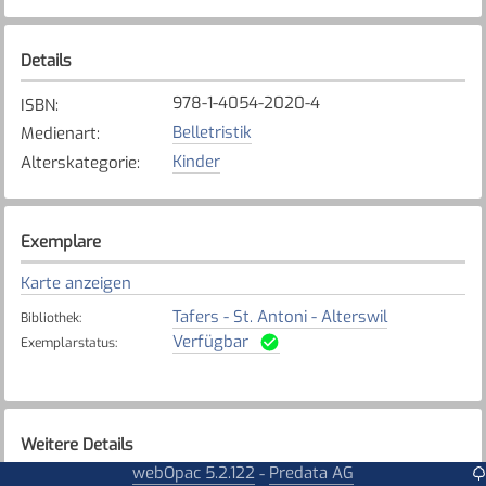
Details
978-1-4054-2020-4
ISBN
:
Belletristik
Medienart
:
Kinder
Alterskategorie
:
Exemplare
Karte anzeigen
Tafers - St. Antoni - Alterswil
Bibliothek
:
Verfügbar
Exemplarstatus
:
Weitere Details
webOpac 5.2.122
Predata AG
-