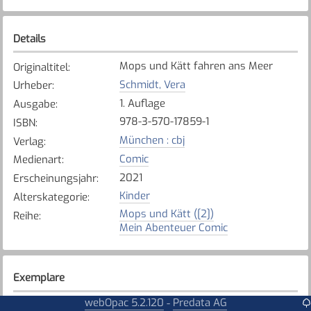
Details
Mops und Kätt fahren ans Meer
Originaltitel
:
Schmidt, Vera
Urheber
:
1. Auflage
Ausgabe
:
978-3-570-17859-1
ISBN
:
München : cbj
Verlag
:
Comic
Medienart
:
2021
Erscheinungsjahr
:
Kinder
Alterskategorie
:
Mops und Kätt ([2])
Reihe
:
Mein Abenteuer Comic
Exemplare
webOpac 5.2.120
Predata AG
-
Karte anzeigen