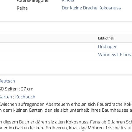
Alterskategorie
:
Der kleine Drache Kokosnuss
Reihe
:
Bibliothek
Düdingen
Wünnewil-Flama
Deutsch
60 Seiten ; 27 cm
Garten
;
Kochbuch
Zwischen aufregenden Abenteuern erholen sich Feuerdrache Kok
in dem kleinen Garten, den sie sich unterhalb ihres Baumhauses 
In diesem Buch erklären sie allen Kokosnuss-Fans ab 6 Jahren Sch
oder im Garten leckere Erdbeeren, knackige Möhren, frische Krä