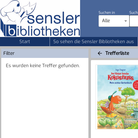
Suchen in
Such
Alle
Start
So sehen die Sensler Bibliotheken aus
Filter
Trefferliste
Es wurden keine Treffer gefunden.