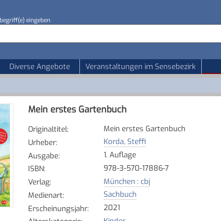
begriff(e) eingeben
Diverse Angebote
Veranstaltungen im Sensebezirk
Mein erstes Gartenbuch
Mein erstes Gartenbuch
Originaltitel
:
Korda, Steffi
Urheber
:
1. Auflage
Ausgabe
:
978-3-570-17886-7
ISBN
:
München : cbj
Verlag
:
Sachbuch
Medienart
:
2021
Erscheinungsjahr
:
Kinder