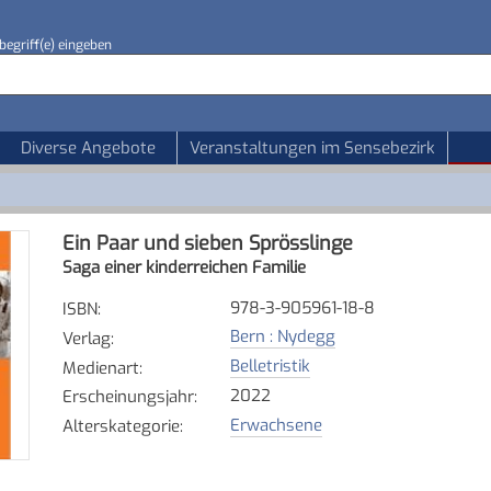
begriff(e) eingeben
Diverse Angebote
Veranstaltungen im Sensebezirk
Ein Paar und sieben Sprösslinge
Saga einer kinderreichen Familie
978-3-905961-18-8
ISBN
:
Bern : Nydegg
Verlag
:
Belletristik
Medienart
:
2022
Erscheinungsjahr
:
Erwachsene
Alterskategorie
: