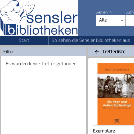
Suchen in
Such
Alle
Start
So sehen die Sensler Bibliotheken aus
Filter
Trefferliste
Es wurden keine Treffer gefunden.
Exemplare