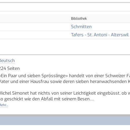
Bibliothek
Schmitten
Tafers - St. Antoni - Alterswil
Deutsch
224 Seiten
«Ein Paar und sieben Sprösslinge» handelt von einer Schweizer F
Vater und einer Hausfrau sowie deren sieben heranwachsenden Ki
Michel Simonet hat nichts von seiner Leichtigkeit eingebüsst, ob w
so geschickt wie den Abfall mit seinem Besen.
Quelle: Buchhaus.ch, bearbeitet mit ChatGPT
]
ehr...