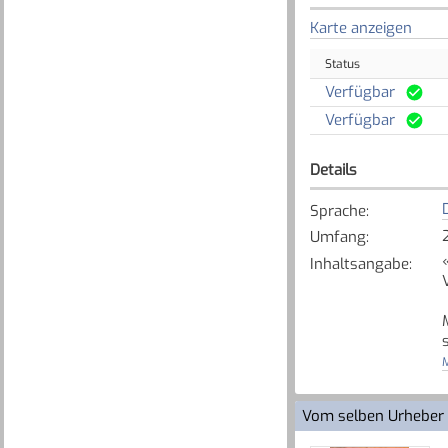
Karte anzeigen
Status
Verfügbar
Verfügbar
Details
Sprache
:
Umfang
:
Inhaltsangabe
:
[
M
Vom selben Urheber