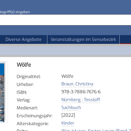
begriff(e) eingeben
Diverse Angebote
Veranstaltungen im Sensebezirk
Wölfe
Wölfe
Originaltitel
:
Braun, Christina
Urheber
:
978-3-7886-7676-6
ISBN
:
Nürnberg : Tessloff
Verlag
:
Sachbuch
Medienart
:
[2022]
Erscheinungsjahr
:
Kinder
Alterskategorie
:
Was ist was. Erstes Lesen (Band 