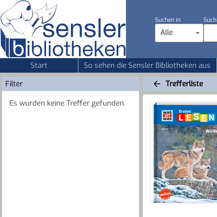
Suchen in
Such
Alle
Start
So sehen die Sensler Bibliotheken aus
Filter
Trefferliste
Es wurden keine Treffer gefunden.