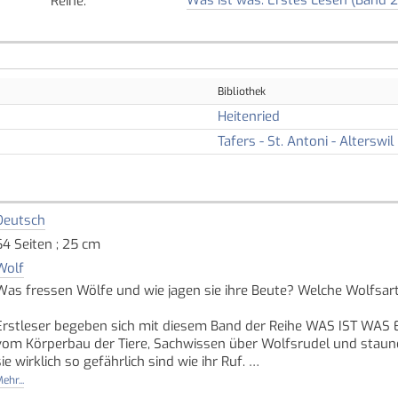
Reihe
:
Bibliothek
Heitenried
Tafers - St. Antoni - Alterswil
Deutsch
64 Seiten ; 25 cm
Wolf
Was fressen Wölfe und wie jagen sie ihre Beute? Welche Wolfsa
Erstleser begeben sich mit diesem Band der Reihe WAS IST WAS E
vom Körperbau der Tiere, Sachwissen über Wolfsrudel und staune
sie wirklich so gefährlich sind wie ihr Ruf.
ehr...
Die aus der Schule bekannte Fibelschrift und gut portionierte Tex