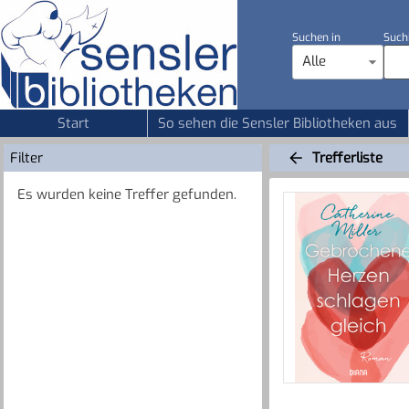
Suchen in
Such
Alle
Start
So sehen die Sensler Bibliotheken aus
Filter
Trefferliste
Es wurden keine Treffer gefunden.