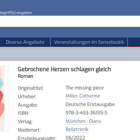
begriff(e) eingeben
Diverse Angebote
Veranstaltungen im Sensebezirk
Gebrochene Herzen schlagen gleich
Roman
The missing piece
Originaltitel
:
Miller, Catherine
Urheber
:
Deutsche Erstausgabe
Ausgabe
:
978-3-453-36135-5
ISBN
:
München : Diana
Verlag
:
Belletristik
Medienart
:
06/2022
Erscheinungsjahr
: