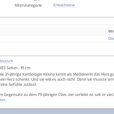
Erwachsene
Alterskategorie
:
Bibl
Dü
Deutsch
383 Seiten ; 19 cm
Die 31-jährige Kardiologin Keisha kennt als Medizinerin das Herz 
sein Herz schenkt. Und sie will es auch nicht. Denn sie musste l
keine Gefühle zulässt.
Im Gegensatz zu dem 79-jährigen Clive, der verliebt ist seit er vie
buchstäblich das Herz gebrochen hat. Er kommt mit dem Broken
ehr...
Patient. Die beiden verstehen sich auf Anhieb und Clive will ihr be
zeigt Keisha ihm, dass es nie zu spät für eine zweite Chance ist.