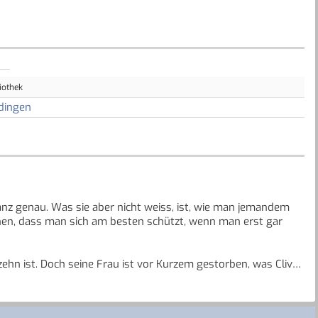
iothek
dingen
ganz genau. Was sie aber nicht weiss, ist, wie man jemandem
ernen, dass man sich am besten schützt, wenn man erst gar
rzehn ist. Doch seine Frau ist vor Kurzem gestorben, was Clive
-Heart-Syndrom ins Krankenhaus und wird Keishas neuer
ibringen, dass man nicht gelebt hat, bis man geliebt hat. Dafür