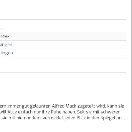
iothek
singen
dingen
m immer gut gelaunten Alfred Mack zugeteilt wird, kann sie
ill Alice einfach nur ihre Ruhe haben. Seit sie mit schweren
t sie mit niemandem, vermeidet jeden Blick in den Spiegel und
verschlossen.