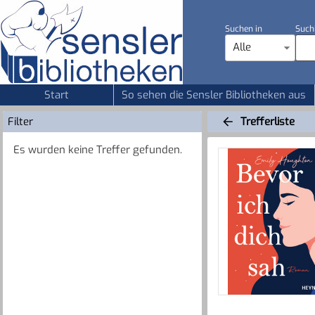
Suchen in
Such
Alle
Start
So sehen die Sensler Bibliotheken aus
Filter
Trefferliste
Es wurden keine Treffer gefunden.