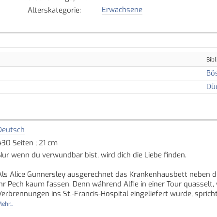
Erwachsene
Alterskategorie
:
Bibl
Bö
Dü
Deutsch
430 Seiten ; 21 cm
Nur wenn du verwundbar bist, wird dich die Liebe finden.
Als Alice Gunnersley ausgerechnet das Krankenhausbett neben de
ihr Pech kaum fassen. Denn während Alfie in einer Tour quasselt, w
Verbrennungen ins St.-Francis-Hospital eingeliefert wurde, sprich
hält den Vorhang, der ihr Bett vom Rest der Station trennt, fest 
ehr...