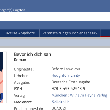
begriff(e) eingeben
Diverse Angebote
Veranstaltungen im Sensebezirk
Bevor ich dich sah
Roman
Before I saw you
Originaltitel
:
Houghton, Emily
Urheber
:
Deutsche Erstausgabe
Ausgabe
:
978-3-453-42543-9
ISBN
:
München : Wilhelm Heyne Verlag
Verlag
:
Belletristik
Medienart
:
08/2021
Erscheinungsjahr
: