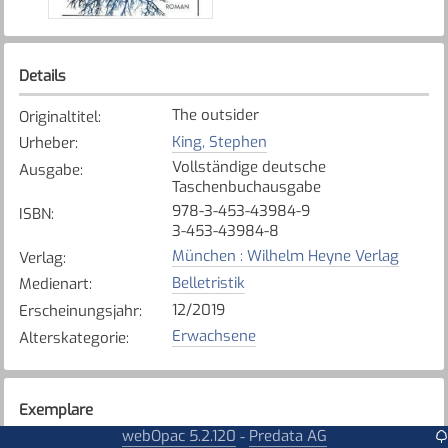
Details
The outsider
Originaltitel
:
King, Stephen
Urheber
:
Vollständige deutsche
Ausgabe
:
Taschenbuchausgabe
978-3-453-43984-9
ISBN
:
3-453-43984-8
München : Wilhelm Heyne Verlag
Verlag
:
Belletristik
Medienart
:
12/2019
Erscheinungsjahr
:
Erwachsene
Alterskategorie
:
Exemplare
webOpac 5.2.120
Predata AG
-