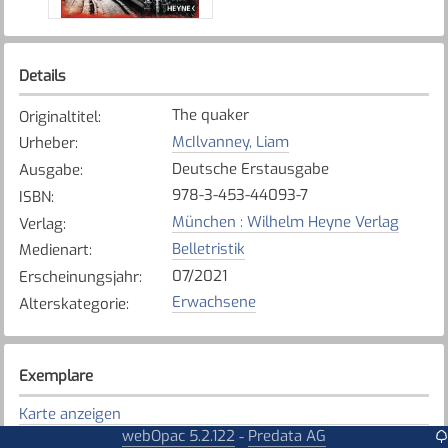
Details
The quaker
Originaltitel
:
McIlvanney, Liam
Urheber
:
Deutsche Erstausgabe
Ausgabe
:
978-3-453-44093-7
ISBN
:
München : Wilhelm Heyne Verlag
Verlag
:
Belletristik
Medienart
:
07/2021
Erscheinungsjahr
:
Erwachsene
Alterskategorie
:
Exemplare
Karte anzeigen
webOpac 5.2.122
Predata AG
-
Düdingen
Bibliothek
: