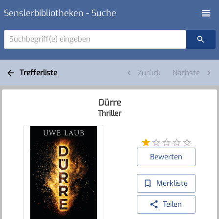
Senslerbibliotheken - Suche
Suchbegriff(e) eingeben
Trefferliste
Zurück
Nächste
Dürre
Thriller
Bewerten
Merkliste
Teilen