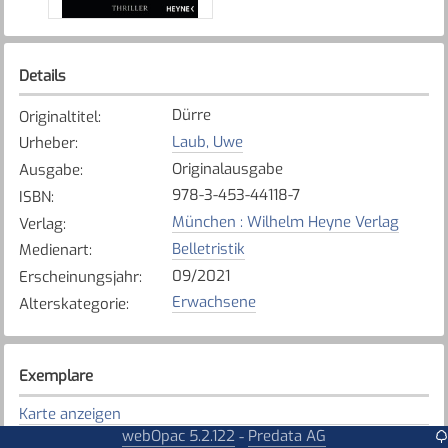
Details
Dürre
Originaltitel
:
Laub, Uwe
Urheber
:
Originalausgabe
Ausgabe
:
978-3-453-44118-7
ISBN
:
München : Wilhelm Heyne Verlag
Verlag
:
Belletristik
Medienart
:
09/2021
Erscheinungsjahr
:
Erwachsene
Alterskategorie
:
Exemplare
Karte anzeigen
webOpac 5.2.122
Predata AG
-
Düdingen
Bibliothek
: