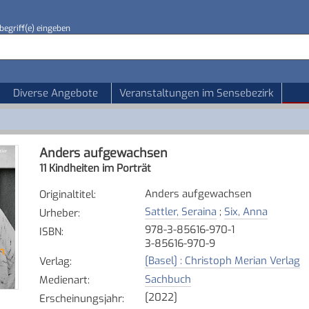
begriff(e) eingeben
Diverse Angebote
Veranstaltungen im Sensebezirk
Anders aufgewachsen
11 Kindheiten im Porträt
Anders aufgewachsen
Originaltitel
:
Sattler, Seraina
;
Six, Anna
Urheber
:
978-3-85616-970-1
ISBN
:
3-85616-970-9
[Basel] : Christoph Merian Verlag
Verlag
:
Sachbuch
Medienart
:
[2022]
Erscheinungsjahr
: