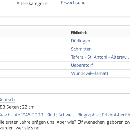
Erwachsene
Alterskategorie
:
Bibliothek
Düdingen
Schmitten
Tafers - St. Antoni - Alterswil
Ueberstorf
Wünnewil-Flamatt
Deutsch
183 Seiten ; 22 cm
Geschichte 1945-2000
;
Kind
;
Schweiz
;
Biographie
;
Erlebnisberich
Die ersten Jahre prägen uns. Aber wie? Elf Menschen, geboren zwi
wurden, wer sie sind.