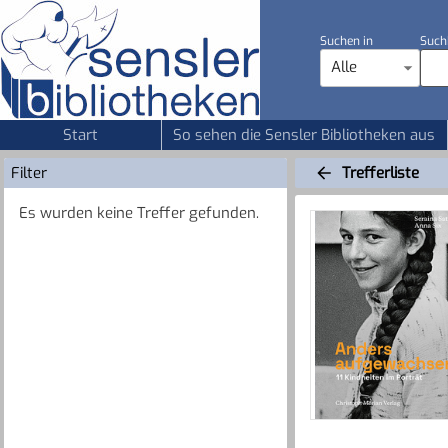
Suchen in
Such
Alle
Start
So sehen die Sensler Bibliotheken aus
Filter
Trefferliste
Es wurden keine Treffer gefunden.